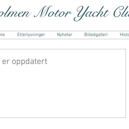
olmen Motor Yacht C
ene
Etterlysninger
Nyheter
Billedgalleri
Hist
er oppdatert