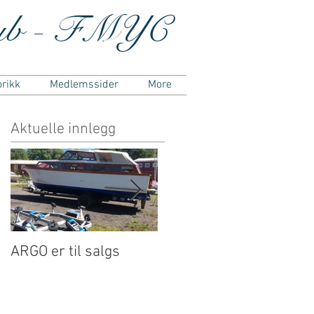
lub - FMYC
orikk
Medlemssider
More
Aktuelle innlegg
ARGO er til salgs
Jubileumsfest og
H
årsmøte
P