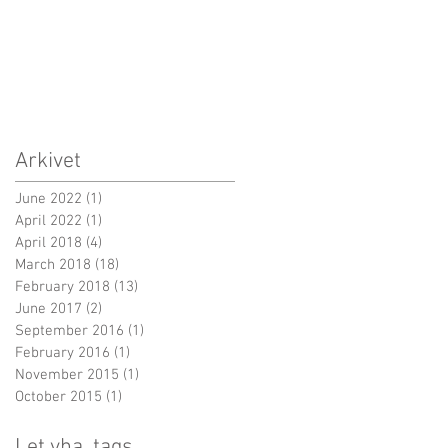
Arkivet
June 2022
(1)
1 post
April 2022
(1)
1 post
April 2018
(4)
4 posts
March 2018
(18)
18 posts
February 2018
(13)
13 posts
June 2017
(2)
2 posts
September 2016
(1)
1 post
February 2016
(1)
1 post
November 2015
(1)
1 post
October 2015
(1)
1 post
Let vha. tags